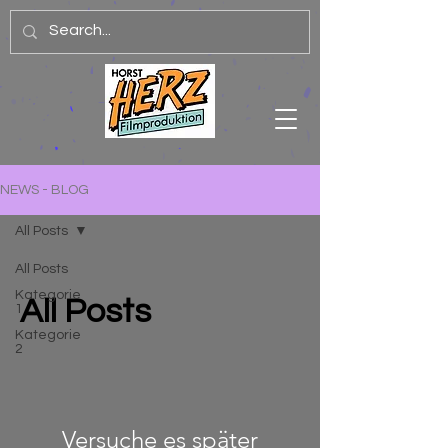
NEWS - BLOG
All Posts
All Posts
Kategorie
All Posts
1
Kategorie
2
Versuche es später