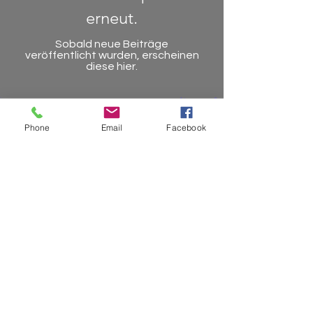
erneut.
Sobald neue Beiträge
veröffentlicht wurden, erscheinen
diese hier.
Phone
Email
Facebook
Versuche es später
erneut.
Sobald neue Beiträge
veröffentlicht wurden,
erscheinen diese hier.