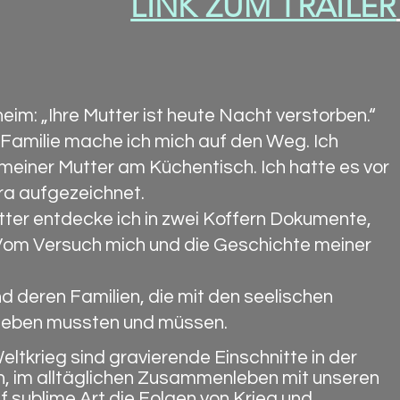
LINK ZUM TRAILER
im: „Ihre Mutter ist heute Nacht verstorben.“
 Familie mache ich mich auf den Weg. Ich
meiner Mutter am Küchentisch. Ich hatte es vor
ra aufgezeichnet.
er entdecke ich in zwei Koffern Dokumente,
Vom Versuch mich und die Geschichte meiner
 deren Familien, die mit den seelischen
leben mussten und müssen.
ltkrieg sind gravierende Einschnitte in der
n, im alltäglichen Zusammenleben mit unseren
uf sublime Art die Folgen von Krieg und