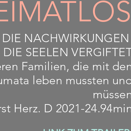
HEIMATLO
D DIE NACHWIRKUNGE
 DIE SEELEN VERGIFTE
en Familien, die mit de
aumata leben mussten un
müsse
st Herz. D 2021-24.94mi