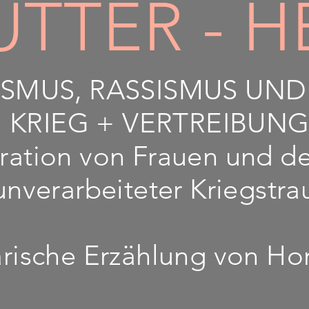
TTER - 
ISMUS, RASSISMUS UN
 KRIEG + VERTREIBUNG
ation von Frauen und der
nverarbeiteter Kriegstr
ische Erzählung von Hor