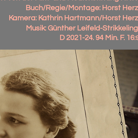
Buch/Regie/Montage: Horst Herz
Kamera: Kathrin Hartmann/Horst Herz
Musik: Günther Leifeld-Strikkeling
D 2021-24. 94 Min. F. 16
: