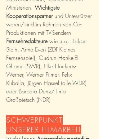
Ministerien.
Wichtigste
Kooperationspartner
und Unterstützer
waren/sind im Rahmen von Co-
Produktionen mit TV-Sendern
Fernsehredakteure
wie u.a.: Eckart
Stein, Anne Even (ZDF-Kleines
Fernsehspiel
), Gudrun Hanke-El
Ghomri (SWR), Elke Hockerts-
Werner, Werner Filmer, Felix
Kuballa, Jürgen Hassel (alle WDR)
oder Barbara Denz/Timo
Großpietsch (NDR)
SCHWERPUNKT
UNSERER FILMARBEIT
ist der lange
Autorendokumentarfilm