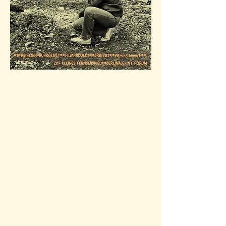
NUR MUT - VON
PSYCHOKRISEN +
SEELENTÄNZEN
Die porträtierten
Protagonst*innen
erzählen vom
positiven Umgang mit
ihrer psychischen Erkrankung.
Die
aufgezeigten Wege zur
Selbstheilung
tragen dazu bei Mut zu machen und
sich intensiver mit z.B. Depressionen,