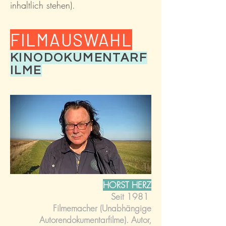
inhaltlich
stehen).
FILMAUSWAHL
KINODOKUMENTARF
ILME
HORST HERZ
Seit 1981
Filmemacher (Unabhängige
Autorendokumentarfilme). Autor,