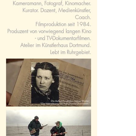
Kameramann, Fotograf, Kinomacher.
Kurator. Dozent, Medienkünstler,
Coach.
Filmproduktion seit 1984.
Produzent von vorwiegend langen Kino
- und TV-Dokumentarfilmen.
Atelier im Künstlerhaus Dortmund.
Lebt im Ruhrgebiet.